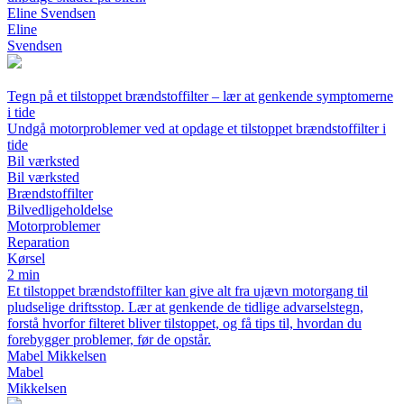
Eline Svendsen
Eline
Svendsen
Tegn på et tilstoppet brændstoffilter – lær at genkende symptomerne
i tide
Undgå motorproblemer ved at opdage et tilstoppet brændstoffilter i
tide
Bil værksted
Bil værksted
Brændstoffilter
Bilvedligeholdelse
Motorproblemer
Reparation
Kørsel
2 min
Et tilstoppet brændstoffilter kan give alt fra ujævn motorgang til
pludselige driftsstop. Lær at genkende de tidlige advarselstegn,
forstå hvorfor filteret bliver tilstoppet, og få tips til, hvordan du
forebygger problemer, før de opstår.
Mabel Mikkelsen
Mabel
Mikkelsen