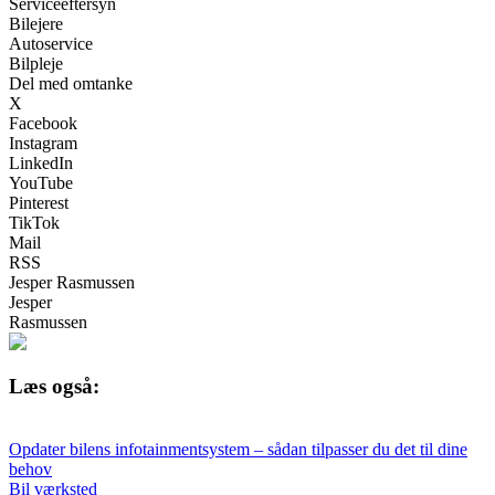
Serviceeftersyn
Bilejere
Autoservice
Bilpleje
Del med omtanke
X
Facebook
Instagram
LinkedIn
YouTube
Pinterest
TikTok
Mail
RSS
Jesper Rasmussen
Jesper
Rasmussen
Læs også:
Opdater bilens infotainmentsystem – sådan tilpasser du det til dine
behov
Bil værksted