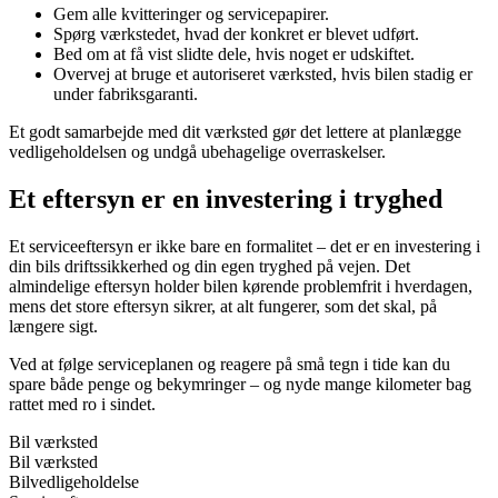
Gem alle kvitteringer og servicepapirer.
Spørg værkstedet, hvad der konkret er blevet udført.
Bed om at få vist slidte dele, hvis noget er udskiftet.
Overvej at bruge et autoriseret værksted, hvis bilen stadig er
under fabriksgaranti.
Et godt samarbejde med dit værksted gør det lettere at planlægge
vedligeholdelsen og undgå ubehagelige overraskelser.
Et eftersyn er en investering i tryghed
Et serviceeftersyn er ikke bare en formalitet – det er en investering i
din bils driftssikkerhed og din egen tryghed på vejen. Det
almindelige eftersyn holder bilen kørende problemfrit i hverdagen,
mens det store eftersyn sikrer, at alt fungerer, som det skal, på
længere sigt.
Ved at følge serviceplanen og reagere på små tegn i tide kan du
spare både penge og bekymringer – og nyde mange kilometer bag
rattet med ro i sindet.
Bil værksted
Bil værksted
Bilvedligeholdelse