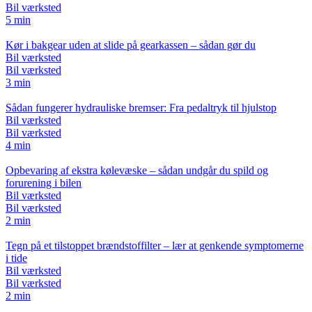
Bil værksted
5 min
Kør i bakgear uden at slide på gearkassen – sådan gør du
Bil værksted
Bil værksted
3 min
Sådan fungerer hydrauliske bremser: Fra pedaltryk til hjulstop
Bil værksted
Bil værksted
4 min
Opbevaring af ekstra kølevæske – sådan undgår du spild og
forurening i bilen
Bil værksted
Bil værksted
2 min
Tegn på et tilstoppet brændstoffilter – lær at genkende symptomerne
i tide
Bil værksted
Bil værksted
2 min