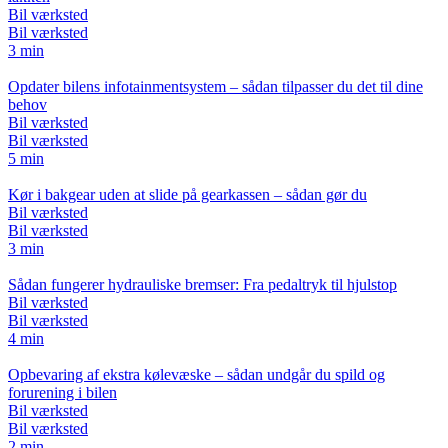
Bil værksted
Bil værksted
3 min
Opdater bilens infotainmentsystem – sådan tilpasser du det til dine
behov
Bil værksted
Bil værksted
5 min
Kør i bakgear uden at slide på gearkassen – sådan gør du
Bil værksted
Bil værksted
3 min
Sådan fungerer hydrauliske bremser: Fra pedaltryk til hjulstop
Bil værksted
Bil værksted
4 min
Opbevaring af ekstra kølevæske – sådan undgår du spild og
forurening i bilen
Bil værksted
Bil værksted
2 min