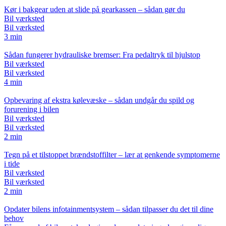
Kør i bakgear uden at slide på gearkassen – sådan gør du
Bil værksted
Bil værksted
3 min
Sådan fungerer hydrauliske bremser: Fra pedaltryk til hjulstop
Bil værksted
Bil værksted
4 min
Opbevaring af ekstra kølevæske – sådan undgår du spild og
forurening i bilen
Bil værksted
Bil værksted
2 min
Tegn på et tilstoppet brændstoffilter – lær at genkende symptomerne
i tide
Bil værksted
Bil værksted
2 min
Opdater bilens infotainmentsystem – sådan tilpasser du det til dine
behov