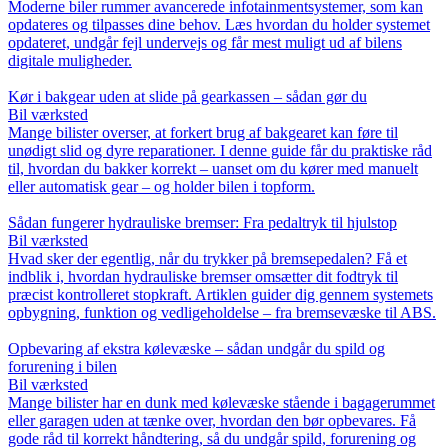
Moderne biler rummer avancerede infotainmentsystemer, som kan
opdateres og tilpasses dine behov. Læs hvordan du holder systemet
opdateret, undgår fejl undervejs og får mest muligt ud af bilens
digitale muligheder.
Kør i bakgear uden at slide på gearkassen – sådan gør du
Bil værksted
Mange bilister overser, at forkert brug af bakgearet kan føre til
unødigt slid og dyre reparationer. I denne guide får du praktiske råd
til, hvordan du bakker korrekt – uanset om du kører med manuelt
eller automatisk gear – og holder bilen i topform.
Sådan fungerer hydrauliske bremser: Fra pedaltryk til hjulstop
Bil værksted
Hvad sker der egentlig, når du trykker på bremsepedalen? Få et
indblik i, hvordan hydrauliske bremser omsætter dit fodtryk til
præcist kontrolleret stopkraft. Artiklen guider dig gennem systemets
opbygning, funktion og vedligeholdelse – fra bremsevæske til ABS.
Opbevaring af ekstra kølevæske – sådan undgår du spild og
forurening i bilen
Bil værksted
Mange bilister har en dunk med kølevæske stående i bagagerummet
eller garagen uden at tænke over, hvordan den bør opbevares. Få
gode råd til korrekt håndtering, så du undgår spild, forurening og