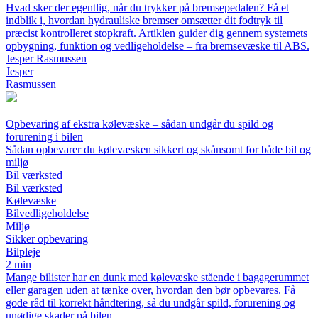
Hvad sker der egentlig, når du trykker på bremsepedalen? Få et
indblik i, hvordan hydrauliske bremser omsætter dit fodtryk til
præcist kontrolleret stopkraft. Artiklen guider dig gennem systemets
opbygning, funktion og vedligeholdelse – fra bremsevæske til ABS.
Jesper Rasmussen
Jesper
Rasmussen
Opbevaring af ekstra kølevæske – sådan undgår du spild og
forurening i bilen
Sådan opbevarer du kølevæsken sikkert og skånsomt for både bil og
miljø
Bil værksted
Bil værksted
Kølevæske
Bilvedligeholdelse
Miljø
Sikker opbevaring
Bilpleje
2 min
Mange bilister har en dunk med kølevæske stående i bagagerummet
eller garagen uden at tænke over, hvordan den bør opbevares. Få
gode råd til korrekt håndtering, så du undgår spild, forurening og
unødige skader på bilen.