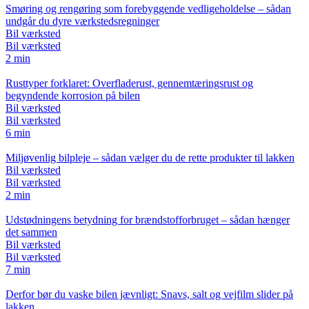
Smøring og rengøring som forebyggende vedligeholdelse – sådan
undgår du dyre værkstedsregninger
Bil værksted
Bil værksted
2 min
Rusttyper forklaret: Overfladerust, gennemtæringsrust og
begyndende korrosion på bilen
Bil værksted
Bil værksted
6 min
Miljøvenlig bilpleje – sådan vælger du de rette produkter til lakken
Bil værksted
Bil værksted
2 min
Udstødningens betydning for brændstofforbruget – sådan hænger
det sammen
Bil værksted
Bil værksted
7 min
Derfor bør du vaske bilen jævnligt: Snavs, salt og vejfilm slider på
lakken