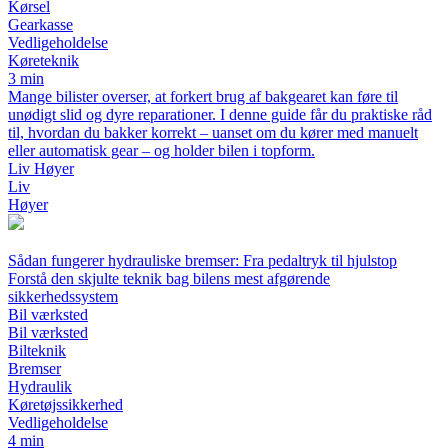
Kørsel
Gearkasse
Vedligeholdelse
Køreteknik
3 min
Mange bilister overser, at forkert brug af bakgearet kan føre til
unødigt slid og dyre reparationer. I denne guide får du praktiske råd
til, hvordan du bakker korrekt – uanset om du kører med manuelt
eller automatisk gear – og holder bilen i topform.
Liv Høyer
Liv
Høyer
Sådan fungerer hydrauliske bremser: Fra pedaltryk til hjulstop
Forstå den skjulte teknik bag bilens mest afgørende
sikkerhedssystem
Bil værksted
Bil værksted
Bilteknik
Bremser
Hydraulik
Køretøjssikkerhed
Vedligeholdelse
4 min