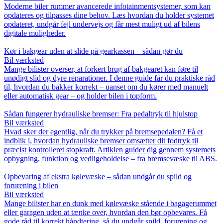
Moderne biler rummer avancerede infotainmentsystemer, som kan
opdateres og tilpasses dine behov. Læs hvordan du holder systemet
opdateret, undgår fejl undervejs og får mest muligt ud af bilens
digitale muligheder.
Kør i bakgear uden at slide på gearkassen – sådan gør du
Bil værksted
Mange bilister overser, at forkert brug af bakgearet kan føre til
unødigt slid og dyre reparationer. I denne guide får du praktiske råd
til, hvordan du bakker korrekt – uanset om du kører med manuelt
eller automatisk gear – og holder bilen i topform.
Sådan fungerer hydrauliske bremser: Fra pedaltryk til hjulstop
Bil værksted
Hvad sker der egentlig, når du trykker på bremsepedalen? Få et
indblik i, hvordan hydrauliske bremser omsætter dit fodtryk til
præcist kontrolleret stopkraft. Artiklen guider dig gennem systemets
opbygning, funktion og vedligeholdelse – fra bremsevæske til ABS.
Opbevaring af ekstra kølevæske – sådan undgår du spild og
forurening i bilen
Bil værksted
Mange bilister har en dunk med kølevæske stående i bagagerummet
eller garagen uden at tænke over, hvordan den bør opbevares. Få
gode råd til korrekt håndtering, så du undgår spild, forurening og