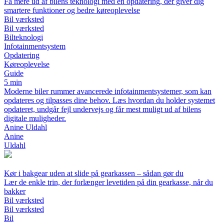
Få mere ud af bilens teknologi med en opdatering, der giver dig
smartere funktioner og bedre køreoplevelse
Bil værksted
Bil værksted
Bilteknologi
Infotainmentsystem
Opdatering
Køreoplevelse
Guide
5 min
Moderne biler rummer avancerede infotainmentsystemer, som kan
opdateres og tilpasses dine behov. Læs hvordan du holder systemet
opdateret, undgår fejl undervejs og får mest muligt ud af bilens
digitale muligheder.
Anine Uldahl
Anine
Uldahl
Kør i bakgear uden at slide på gearkassen – sådan gør du
Lær de enkle trin, der forlænger levetiden på din gearkasse, når du
bakker
Bil værksted
Bil værksted
Bil