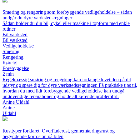
Smøring og rengøring som forebyggende vedligeholdelse – sådan
undgår du dyre værkstedsregninger
Sådan holder du din bil, cykel eller maskine i topform med enkle
rutiner
Bil værksted
Bil værksted
Vedligeholdelse
Smøring
Rengøring
Køretøj
Forebyggelse
2 min
Regelmæssig smøring og rengøring kan forlænge levetiden på dit
udstyr og spare dig for dyre værkstedsregninger. Få praktiske tips til,
hvordan du med lidt forebyggende vedligeholdelse kan undgå
unødvendige reparationer og holde alt kørende problemfrit.
Anine Uldahl
Anine
Uldahl
Rusttyper forklaret: Overfladerust, gennemtæringsrust og
begyndende korrosion på bilen