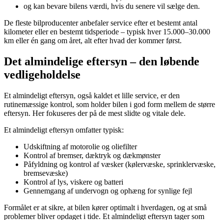
og kan bevare bilens værdi, hvis du senere vil sælge den.
De fleste bilproducenter anbefaler service efter et bestemt antal
kilometer eller en bestemt tidsperiode – typisk hver 15.000–30.000
km eller én gang om året, alt efter hvad der kommer først.
Det almindelige eftersyn – den løbende
vedligeholdelse
Et almindeligt eftersyn, også kaldet et lille service, er den
rutinemæssige kontrol, som holder bilen i god form mellem de større
eftersyn. Her fokuseres der på de mest slidte og vitale dele.
Et almindeligt eftersyn omfatter typisk:
Udskiftning af motorolie og oliefilter
Kontrol af bremser, dæktryk og dækmønster
Påfyldning og kontrol af væsker (kølervæske, sprinklervæske,
bremsevæske)
Kontrol af lys, viskere og batteri
Gennemgang af undervogn og ophæng for synlige fejl
Formålet er at sikre, at bilen kører optimalt i hverdagen, og at små
problemer bliver opdaget i tide. Et almindeligt eftersyn tager som