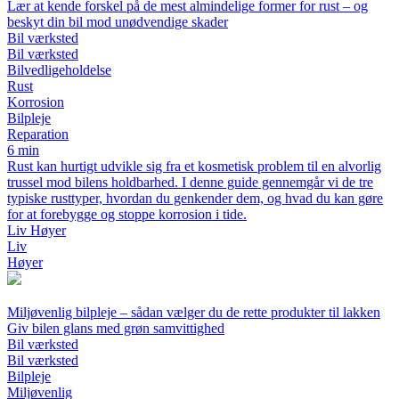
Lær at kende forskel på de mest almindelige former for rust – og
beskyt din bil mod unødvendige skader
Bil værksted
Bil værksted
Bilvedligeholdelse
Rust
Korrosion
Bilpleje
Reparation
6 min
Rust kan hurtigt udvikle sig fra et kosmetisk problem til en alvorlig
trussel mod bilens holdbarhed. I denne guide gennemgår vi de tre
typiske rusttyper, hvordan du genkender dem, og hvad du kan gøre
for at forebygge og stoppe korrosion i tide.
Liv Høyer
Liv
Høyer
Miljøvenlig bilpleje – sådan vælger du de rette produkter til lakken
Giv bilen glans med grøn samvittighed
Bil værksted
Bil værksted
Bilpleje
Miljøvenlig