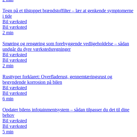
Tegn på et tilstoppet brændstoffilter – lær at genkende symptomerne
i tide
Bil værksted
Bil værksted
2 min
Smøring og rengøring som forebyggende vedligeholdelse – sådan
undgår du dyre værkstedsregninger
Bil værksted
Bil værksted
2 min
Rusttyper forklaret: Overfladerust, gennemtæringsrust og
begyndende korrosion på bilen
Bil værksted
Bil værksted
6 min
Opdater bilens infotainmentsystem – sådan tilpasser du det til dine
behov
Bil værksted
Bil værksted
5 min