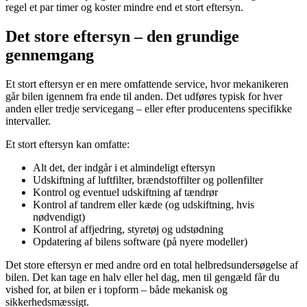
regel et par timer og koster mindre end et stort eftersyn.
Det store eftersyn – den grundige
gennemgang
Et stort eftersyn er en mere omfattende service, hvor mekanikeren
går bilen igennem fra ende til anden. Det udføres typisk for hver
anden eller tredje servicegang – eller efter producentens specifikke
intervaller.
Et stort eftersyn kan omfatte:
Alt det, der indgår i et almindeligt eftersyn
Udskiftning af luftfilter, brændstoffilter og pollenfilter
Kontrol og eventuel udskiftning af tændrør
Kontrol af tandrem eller kæde (og udskiftning, hvis
nødvendigt)
Kontrol af affjedring, styretøj og udstødning
Opdatering af bilens software (på nyere modeller)
Det store eftersyn er med andre ord en total helbredsundersøgelse af
bilen. Det kan tage en halv eller hel dag, men til gengæld får du
vished for, at bilen er i topform – både mekanisk og
sikkerhedsmæssigt.