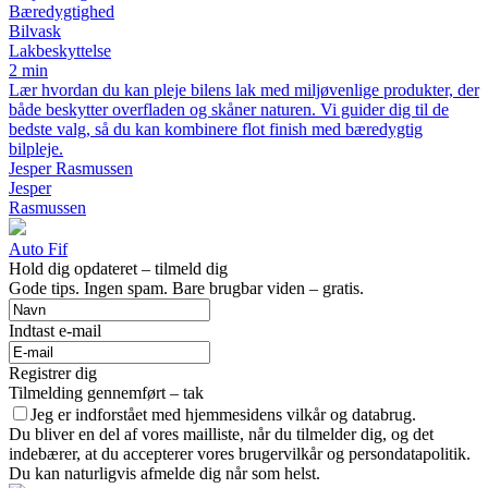
Bæredygtighed
Bilvask
Lakbeskyttelse
2 min
Lær hvordan du kan pleje bilens lak med miljøvenlige produkter, der
både beskytter overfladen og skåner naturen. Vi guider dig til de
bedste valg, så du kan kombinere flot finish med bæredygtig
bilpleje.
Jesper Rasmussen
Jesper
Rasmussen
Auto Fif
Hold dig opdateret – tilmeld dig
Gode tips. Ingen spam. Bare brugbar viden – gratis.
Indtast e-mail
Registrer dig
Tilmelding gennemført – tak
Jeg er indforstået med hjemmesidens vilkår og databrug.
Du bliver en del af vores mailliste, når du tilmelder dig, og det
indebærer, at du accepterer vores brugervilkår og persondatapolitik.
Du kan naturligvis afmelde dig når som helst.